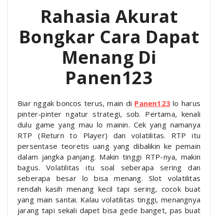
Rahasia Akurat
Bongkar Cara Dapat
Menang Di
Panen123
Biar nggak boncos terus, main di
Panen123
lo harus
pinter-pinter ngatur strategi, sob. Pertama, kenali
dulu game yang mau lo mainin. Cek yang namanya
RTP (Return to Player) dan volatilitas. RTP itu
persentase teoretis uang yang dibalikin ke pemain
dalam jangka panjang. Makin tinggi RTP-nya, makin
bagus. Volatilitas itu soal seberapa sering dan
seberapa besar lo bisa menang. Slot volatilitas
rendah kasih menang kecil tapi sering, cocok buat
yang main santai. Kalau volatilitas tinggi, menangnya
jarang tapi sekali dapet bisa gede banget, pas buat